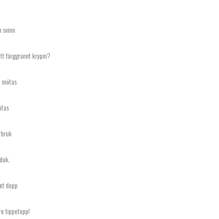
h svinn
ett färggrannt krypin?
a mötas
ötas
rbruk
duk.
tet dopp
re tippetopp!