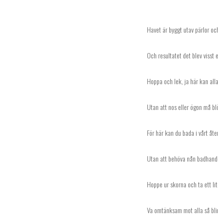
maj,
2023
Havet är byggt utav pärlor oc
Och resultatet det blev visst 
Hoppa och lek, ja här kan all
Utan att nos eller ögon må bl
För här kan du bada i vårt åte
Utan att behöva nån badhand
Hoppe ur skorna och ta ett li
Va omtänksam mot alla så bli