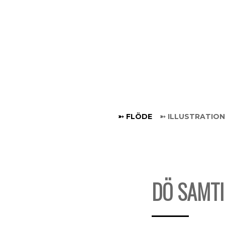
Hoppa
till
innehåll
➳ FLÖDE
➳ ILLUSTRATION
DÖ SAMTI