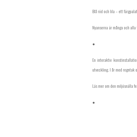
Blå röd och lila – ett färgpalat
Nyanserna är många och alla f
●
En interaktiv konstinstallat
utveckling. I år med regnta
Läs mer om den miljösnälla fe
●