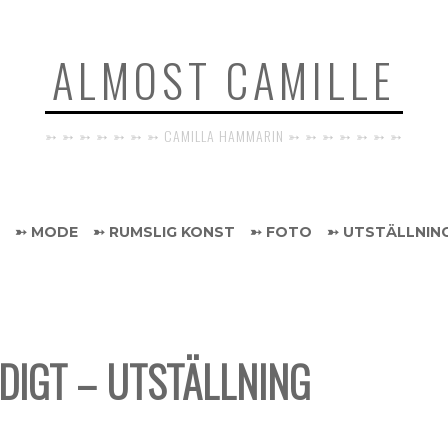
ALMOST CAMILLE
➳ ➳ ➳ ➳ ➳ ➳ ➳ CAMILLA HAMMARIN ➳ ➳ ➳ ➳ ➳ ➳ ➳
➳ MODE
➳ RUMSLIG KONST
➳ FOTO
➳ UTSTÄLLNIN
DIGT – UTSTÄLLNING