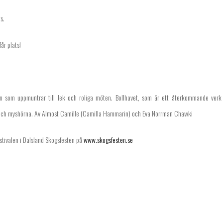
s.
år plats!
ion som uppmuntrar till lek och roliga möten. Bollhavet, som är ett återkommande verk
k och myshörna. Av Almost Camille (Camilla Hammarin) och Eva Norrman Chawki
stivalen i Dalsland Skogsfesten på
www.skogsfesten.se