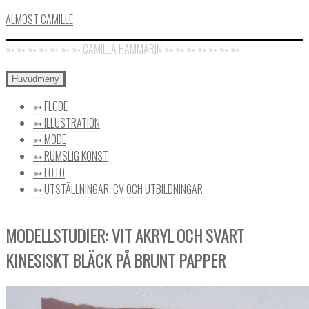
Hoppa
ALMOST CAMILLE
till
➳ ➳ ➳ ➳ ➳ ➳ ➳ CAMILLA HAMMARIN ➳ ➳ ➳ ➳ ➳ ➳ ➳
innehåll
Huvudmeny
➳ FLÖDE
➳ ILLUSTRATION
➳ MODE
➳ RUMSLIG KONST
➳ FOTO
➳ UTSTÄLLNINGAR, CV OCH UTBILDNINGAR
MODELLSTUDIER: VIT AKRYL OCH SVART
mina
studier
KINESISKT BLÄCK PÅ BRUNT PAPPER
15
Camilla