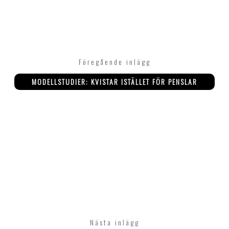
2017
Inläggsnavigering
Föregående
Föregående inlägg
inlägg:
MODELLSTUDIER: KVISTAR ISTÄLLET FÖR PENSLAR
Nästa
Nästa inlägg