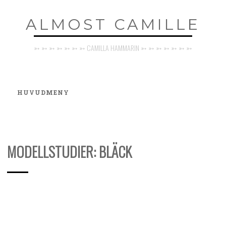
Hoppa
ALMOST CAMILLE
till
innehåll
➳ ➳ ➳ ➳ ➳ ➳ ➳ CAMILLA HAMMARIN ➳ ➳ ➳ ➳ ➳ ➳ ➳
HUVUDMENY
MODELLSTUDIER: BLÄCK
MINA
STUDIER
24
Camilla
september,