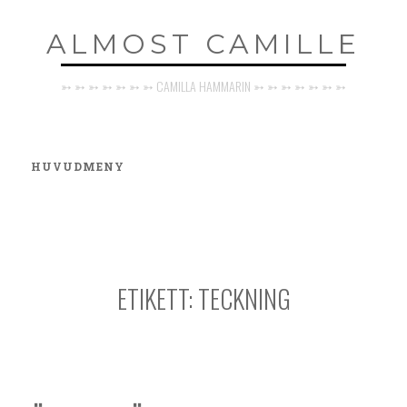
Hoppa
ALMOST CAMILLE
till
innehåll
➳ ➳ ➳ ➳ ➳ ➳ ➳ CAMILLA HAMMARIN ➳ ➳ ➳ ➳ ➳ ➳ ➳
HUVUDMENY
ETIKETT:
TECKNING