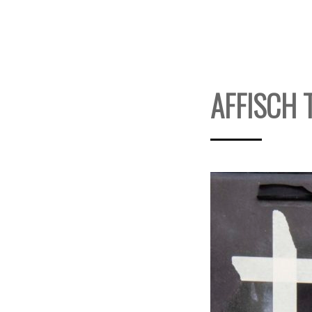
AFFISCH 
3
november,
2019