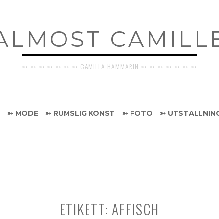
ALMOST CAMILL
➳ ➳ ➳ ➳ ➳ ➳ ➳ CAMILLA HAMMARIN ➳ ➳ ➳ ➳ ➳ ➳ ➳
➳ MODE
➳ RUMSLIG KONST
➳ FOTO
➳ UTSTÄLLNIN
ETIKETT:
AFFISCH