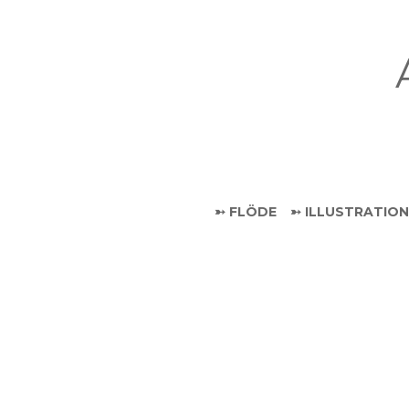
Hoppa
till
innehåll
➳ FLÖDE
➳ ILLUSTRATION