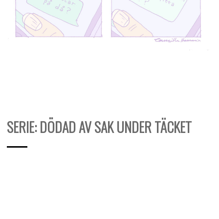
SERIE: DÖDAD AV SAK UNDER TÄCKET
14
Camilla
mars,
2019