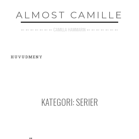
Hoppa
ALMOST CAMILLE
till
innehåll
➳ ➳ ➳ ➳ ➳ ➳ ➳ CAMILLA HAMMARIN ➳ ➳ ➳ ➳ ➳ ➳ ➳
HUVUDMENY
KATEGORI:
SERIER